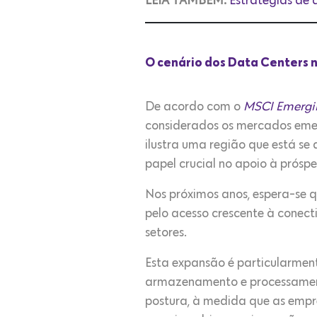
LEIA TAMBÉM:
Estratégias de 
O cenário dos Data Centers 
De acordo com o
MSCI Emergin
considerados os mercados emerg
ilustra uma região que está s
papel crucial no apoio à prósp
Nos próximos anos, espera-se 
pelo acesso crescente à conec
setores.
Esta expansão é particularment
armazenamento e processament
postura, à medida que as emp