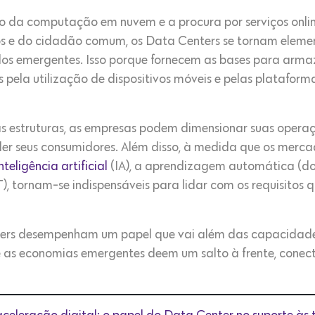
 da computação em nuvem e a procura por serviços onli
os e do cidadão comum, os Data Centers se tornam elemen
 emergentes. Isso porque fornecem as bases para armaze
ela utilização de dispositivos móveis e pelas plataforma
sas estruturas, as empresas podem dimensionar suas opera
der seus consumidores. Além disso, à medida que os mer
nteligência artificial
(IA), a aprendizagem automática (do
T), tornam-se indispensáveis para lidar com os requisitos
ters desempenham um papel que vai além das capacida
e as economias emergentes deem um salto à frente, cone