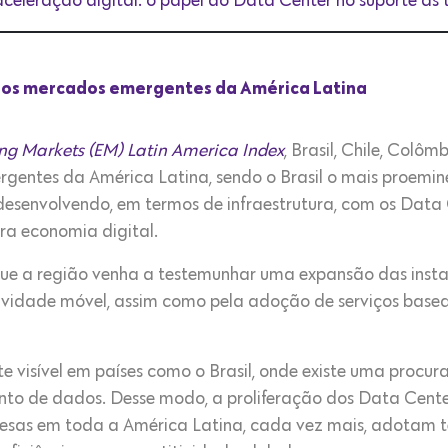
aceleração digital: o papel do Data Center no suporte às
nos mercados emergentes da América Latina
g Markets (EM) Latin America Index
, Brasil, Chile, Colôm
entes da América Latina, sendo o Brasil o mais proemine
e desenvolvendo, em termos de infraestrutura, com os Da
era economia digital.
que a região venha a testemunhar uma expansão das inst
tividade móvel, assim como pela adoção de serviços bas
e visível em países como o Brasil, onde existe uma procur
o de dados. Desse modo, a proliferação dos Data Cente
resas em toda a América Latina, cada vez mais, adotam 