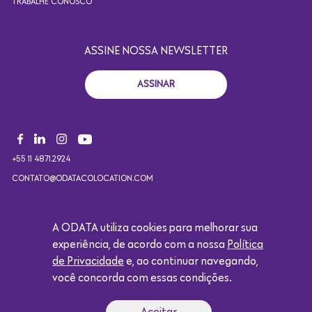
TRABALHE CONOSCO
ASSINE NOSSA NEWSLETTER
ASSINAR
+55 11 4871.2924
CONTATO@ODATACOLOCATION.COM
A ODATA utiliza cookies para melhorar sua
Copyright 2021. Todos os direitos reservados. Design por
experiência, de acordo com a nossa
Política
Eólica.
de Privacidade
e, ao continuar navegando,
você concorda com essas condições.
Logótipo da Google