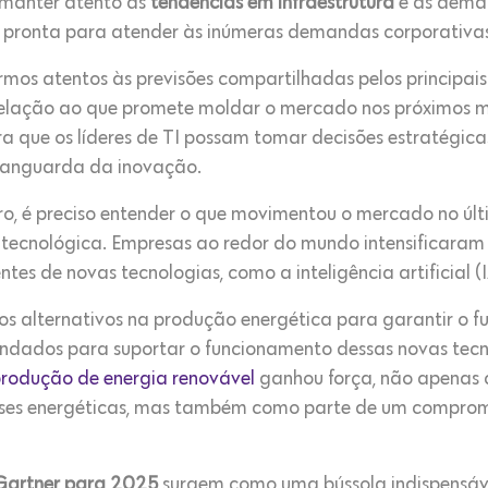
 manter atento às
tendências em infraestrutura
e às dema
ja pronta para atender às inúmeras demandas corporativas
os atentos às previsões compartilhadas pelos principais a
relação ao que promete moldar o mercado nos próximos me
ra que os líderes de TI possam tomar decisões estratégi
vanguarda da inovação.
ro, é preciso entender o que movimentou o mercado no úl
 tecnológica. Empresas ao redor do mundo intensificaram
s de novas tecnologias, como a inteligência artificial (I
hos alternativos na produção energética para garantir o
dados para suportar o funcionamento dessas novas tecnolo
rodução de energia renovável
ganhou força, não apenas 
ises energéticas, mas também como parte de um compromi
 Gartner para 2025
surgem como uma bússola indispensáv