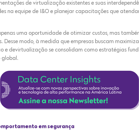
ntações de virtualização existentes e suas interdependênci
dades na equipe de I&O e planejar capacitações que aten
o apenas uma oportunidade de otimizar custos, mas também
s. Desse modo, à medida que empresas buscam maximizar
zação e devirtualização se consolidam como estratégias f
global.
 comportamento em segurança