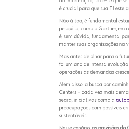
da informação, sabe-se que se
é crucial para que sua TI este
Não à toa, é fundamental estarm
pesquisa, como o Gartner, em 
é, sem dúvida, fundamental pa
manter suas organizações na 
Mas antes de olhar para o futu
foi um ano de intensa evolução
operações às demandas crescente
Além disso, a busca por camin
Centers – cada vez mais deman
seara, iniciativas como a
autop
preocupações com possíveis cr
sustentáveis.
Nesse cenário, as
previsões do