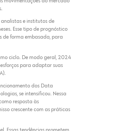
is movimentações do mercado
.
nalistas e institutos de
ses. Esse tipo de prognóstico
cas de forma embasada, para
timo ciclo. De modo geral, 2024
 esforços para adaptar suas
A).
 funcionamento dos Data
gias, se intensificou. Nessa
como resposta às
sso crescente com as práticas
el. Essas tendências prometem