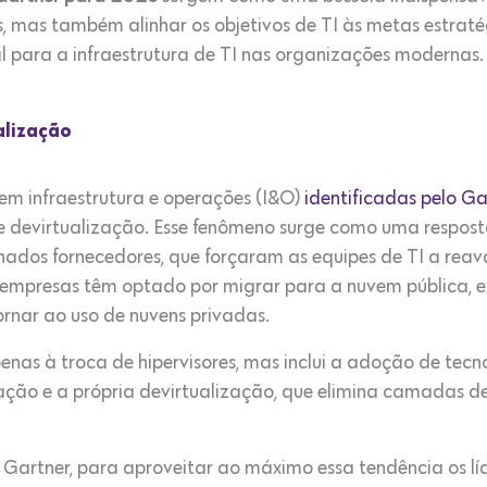
, mas também alinhar os objetivos de TI às metas estraté
 para a infraestrutura de TI nas organizações modernas. V
alização
em infraestrutura e operações (I&O)
identificadas pelo Ga
e devirtualização. Esse fenômeno surge como uma respost
ados fornecedores, que forçaram as equipes de TI a reav
s empresas têm optado por migrar para a nuvem pública, e
ornar ao uso de nuvens privadas.
penas à troca de hipervisores, mas inclui a adoção de tec
ação e a própria devirtualização, que elimina camadas de
 Gartner, para aproveitar ao máximo essa tendência os lí