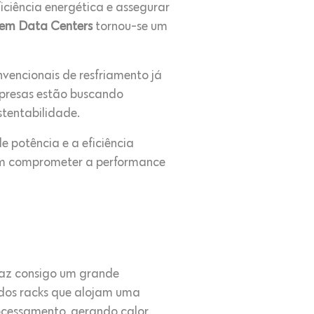
iciência energética e assegurar
a em Data Centers
tornou-se um
vencionais de resfriamento já
mpresas estão buscando
stentabilidade.
e potência e a eficiência
sem comprometer a performance
raz consigo um grande
 dos racks que alojam uma
ocessamento, gerando calor