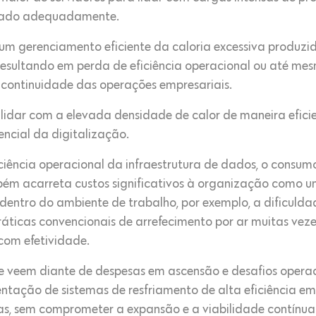
rolado adequadamente.
 um gerenciamento eficiente da caloria excessiva produz
resultando em perda de eficiência operacional ou até mes
 continuidade das operações empresariais.
lidar com a elevada densidade de calor de maneira eficie
ncial da digitalização.
ficiência operacional da infraestrutura de dados, o consum
bém acarreta custos significativos à organização como u
entro do ambiente de trabalho, por exemplo, a dificulda
ráticas convencionais de arrefecimento por ar muitas ve
com efetividade.
e veem diante de despesas em ascensão e desafios operac
entação de sistemas de resfriamento de alta eficiência e
cas, sem comprometer a expansão e a viabilidade contínua