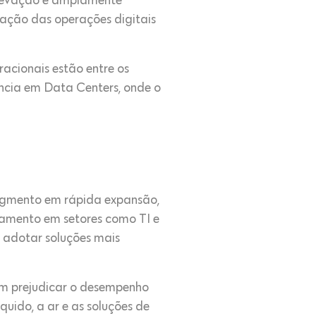
elevação é amplamente
ação das operações digitais
acionais estão entre os
ência em Data Centers, onde o
segmento em rápida expansão,
amento em setores como TI e
a adotar soluções mais
em prejudicar o desempenho
uido, a ar e as soluções de