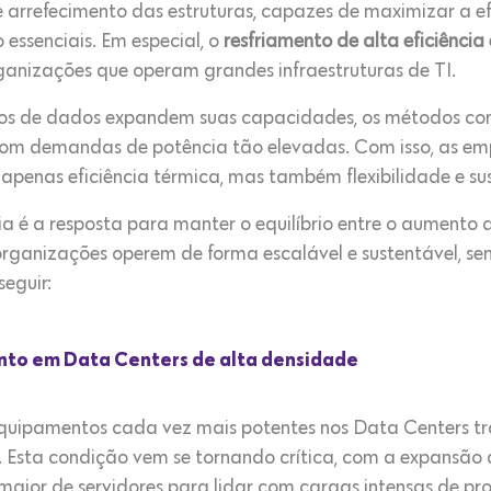
de arrefecimento das estruturas, capazes de maximizar a ef
 essenciais. Em especial, o
resfriamento de alta eficiênci
rganizações que operam grandes infraestruturas de TI.
ros de dados expandem suas capacidades, os métodos con
r com demandas de potência tão elevadas. Com isso, as e
apenas eficiência térmica, mas também flexibilidade e su
ia é a resposta para manter o equilíbrio entre o aumento d
 organizações operem de forma escalável e sustentável, 
seguir:
nto em Data Centers de alta densidade
quipamentos cada vez mais potentes nos Data Centers t
 Esta condição vem se tornando crítica, com a expansão
aior de servidores para lidar com cargas intensas de pr