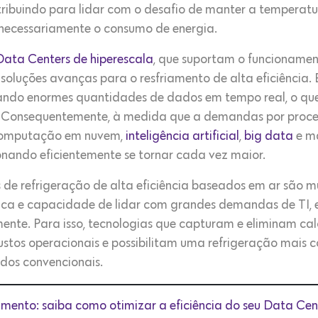
tribuindo para lidar com o desafio de manter a temper
snecessariamente o consumo de energia.
Data Centers de hiperescala
, que suportam o funcionamen
 soluções avanças para o resfriamento de alta eficiência
ssando enormes quantidades de dados em tempo real, o qu
lor. Consequentemente, à medida que a demandas por pro
computação em nuvem,
inteligência artificial
,
big data
e ma
onando eficientemente se tornar cada vez maior.
s de refrigeração de alta eficiência baseados em ar são mu
gética e capacidade de lidar com grandes demandas de TI
nte. Para isso, tecnologias que capturam e eliminam cal
ustos operacionais e possibilitam uma refrigeração mais c
os convencionais.
iamento: saiba como otimizar a eficiência do seu Data Cen