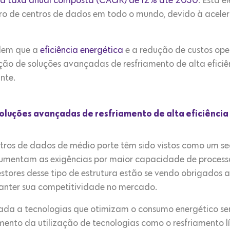
ma taxa anual composta (CAGR) de 12% até 2030
. Esta 
o de centros de dados em todo o mundo, devido à aceler
ndem que a
eficiência energética
e a redução de custos oper
ção de soluções avançadas de resfriamento de alta efici
nte.
oluções avançadas de resfriamento de alta eficiência
tros de dados de médio porte têm sido vistos como um 
umentam as exigências por maior capacidade de process
stores desse tipo de estrutura estão se vendo obrigados 
anter sua competitividade no mercado.
 dada a tecnologias que otimizam o consumo energético s
ento da utilização de tecnologias como o resfriamento líq