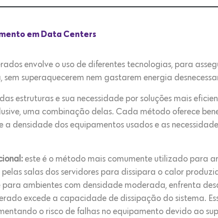
iamento em Data Centers
rados envolve o uso de diferentes tecnologias, para asse
, sem superaquecerem nem gastarem energia desnecessa
 estruturas e sua necessidade por soluções mais eficient
lusive, uma combinação delas. Cada método oferece benef
 a densidade dos equipamentos usados ​​e as necessidade
ional:
este é o método mais comumente utilizado para arr
ído pelas salas dos servidores para dissipara o calor produz
te para ambientes com densidade moderada, enfrenta desa
gerado excede a capacidade de dissipação do sistema. Es
aumentando o risco de falhas no equipamento devido ao s