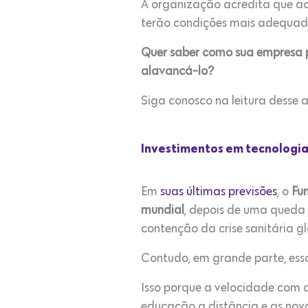
A organização acredita que a
terão condições mais adequada
Quer saber como sua empresa p
alavancá-lo?
Siga conosco na leitura desse a
Investimentos em tecnologia
Em
suas últimas previsões
, o
Fu
mundial
, depois de uma queda
contenção da crise sanitária g
Contudo, em grande parte, es
Isso porque a velocidade com 
educação a distância e as nov