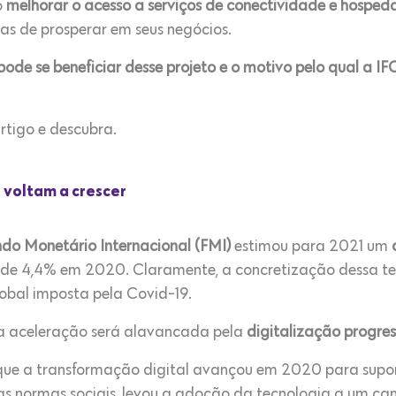
o
melhorar o acesso a serviços de conectividade e hosp
s de prosperar em seus negócios.
ode se beneficiar desse projeto e o motivo pelo qual a I
rtigo e descubra.
 voltam a crescer
ndo Monetário Internacional (FMI)
estimou para 2021 um
 de 4,4% em 2020. Claramente, a concretização dessa t
lobal imposta pela Covid-19.
sa aceleração será alavancada pela
digitalização progre
que a transformação digital avançou em 2020 para supor
as normas sociais, levou a adoção da tecnologia a um ca