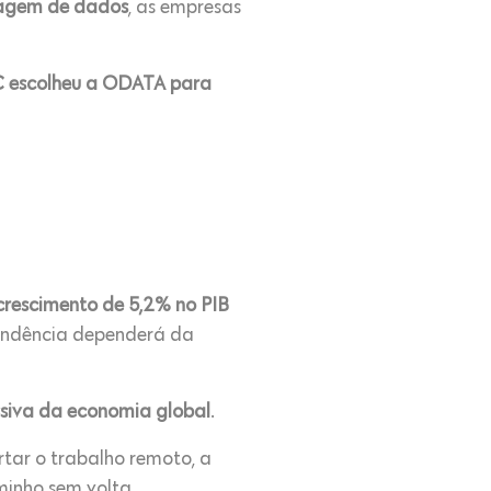
edagem de dados
, as empresas
FC escolheu a ODATA para
crescimento de 5,2% no PIB
endência dependerá da
ssiva da economia global
.
tar o trabalho remoto, a
minho sem volta.