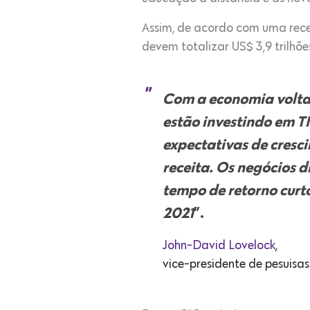
Assim, de acordo com uma rec
devem totalizar US$ 3,9 trilhõ
Com a economia voltan
estão investindo em T
expectativas de cresci
receita. Os negócios d
tempo de retorno curt
2021
”.
John-David Lovelock
,
vice-presidente de pesuisa