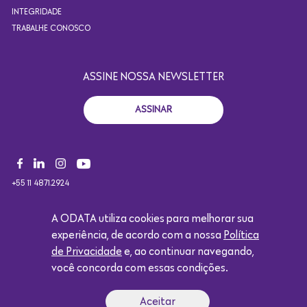
INTEGRIDADE
TRABALHE CONOSCO
ASSINE NOSSA NEWSLETTER
ASSINAR
+55 11 4871.2924
CONTATO@ODATACOLOCATION.COM
A ODATA utiliza cookies para melhorar sua
experiência, de acordo com a nossa
Política
de Privacidade
e, ao continuar navegando,
Copyright 2021. Todos os direitos reservados. Design por
você concorda com essas condições.
Eólica.
Logótipo da Google
Aceitar