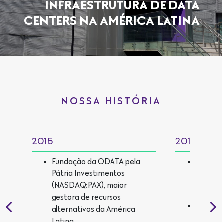
INFRAESTRUTURA DE DATA
CENTERS NA AMÉRICA LATINA
NOSSA HISTÓRIA
2015
2016
Fundação da ODATA pela
Aquisiç
Pátria Investimentos
desenv
(NASDAQ:PAX), maior
em Sant
gestora de recursos
Início 
alternativos da América
primeir
Latina.