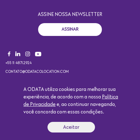
ASSINE NOSSA NEWSLETTER
ASSINAR
+55 11 4871.2924
CONTATO@ODATACOLOCATION.COM
A ODATA utiliza cookies para melhorar sua
Copyright 2021. Todos os direitos reservados. Design por
experiência, de acordo com a nossa
Política
Eólica.
de Privacidade
e, ao continuar navegando,
você concorda com essas condições.
Logótipo da Google
Aceitar