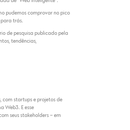
ada de “Web Inteligente”.
como pudemos comprovar no pico
para trás.
rio de pesquisa publicado pela
ntos, tendências,
, com startups e projetos de
a Web3. E esse
com seus stakeholders – em