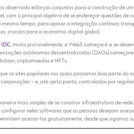
os observado esforços conjuntos para a construção de uma 
l, com o principal objetivo de se endereçar questões de c
ao mesmo tempo, para apoiar a integração contínua, tran
tes, cruciais para a economia digital global.
a IDC
, muito provavelmente, a Web3 começará a se dese
anizações autônomas descentralizadas (DAOs) começare
kchain, criptomoedas e NFTs.
 que os sites populares nos quais passamos boa parte do
corporações – e, até certo ponto, controlados por regula
maneira mais simples de se construir infraestrutura de re
 configurar neles softwares que as pessoas desejam acessar
permitem acessá-los gratuitamente, desde que sigamos su