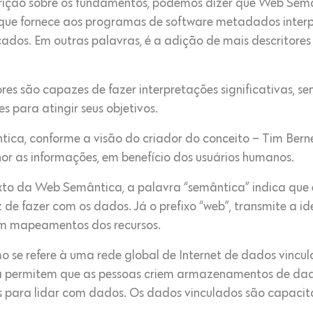
rição sobre os fundamentos, podemos dizer que Web Semâ
que fornece aos programas de software metadados interpr
cados. Em outras palavras, é a adição de mais descritore
es são capazes de fazer interpretações significativas, s
para atingir seus objetivos.
ca, conforme a visão do criador do conceito – Tim Berner
 as informações, em benefício dos usuários humanos.
exto da Web Semântica, a palavra “semântica” indica que 
e fazer com os dados. Já o prefixo “web”, transmite a i
om mapeamentos dos recursos.
o se refere à uma rede global de Internet de dados vincula
 permitem que as pessoas criem armazenamentos de da
s para lidar com dados. Os dados vinculados são capaci