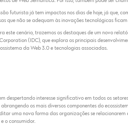
itos de Web Semântica. Por isso, também pode ser cham
são futurista já tem impactos nos dias de hoje, já que, 
esas que não se adequam às inovações tecnológicas ficam 
ra este cenário, trazemos os destaques de um novo relató
Corporation (IDC), que explora os principais desenvolvime
cossistema da Web 3.0 e tecnologias associadas.
 despertando interesse significativo em todos os setores
 abrangendo os mais diversos componentes do ecossistem
ditar uma nova forma das organizações se relacionarem 
 e o consumidor.