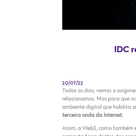
IDC r
20/07/22
Todos os dias, vemos o surgim
relacionamos. Mas para que su
ambiente digital que habilita 
terceira onda da Internet
.
Assim, a Web3, como também é 