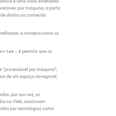
ntica é uma visão extendida
etáveis por máquina, a partir
s de dados ao conteúdo
emelhantes à maneira como os
s-Lee -, é permitir que os
é “processável por máquina”,
deia de um espaço navegável,
dos. por sua vez, as
dos na Web, construam
tados por tecnologias como