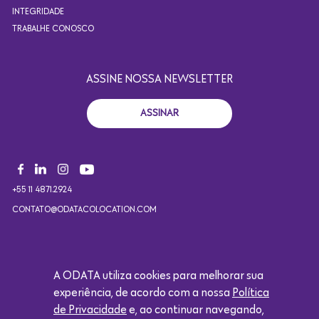
INTEGRIDADE
TRABALHE CONOSCO
ASSINE NOSSA NEWSLETTER
ASSINAR
+55 11 4871.2924
CONTATO@ODATACOLOCATION.COM
Copyright 2021. Todos os direitos reservados. Design por
A ODATA utiliza cookies para melhorar sua
Eólica.
experiência, de acordo com a nossa
Política
de Privacidade
e, ao continuar navegando,
Logótipo da Google