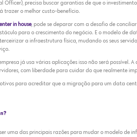
l Officer), precisa buscar garantias de que o investimen
rá trazer o melhor custo-benefício.
enter in house
, pode se deparar com a desafio de concilia
táculo para o crescimento do negócio. E o modelo de dat
terceirizar a infraestrutura física, mudando os seus servid
viço.
mpresa já usa várias aplicações isso não será possível. A
vidores, com liberdade para cuidar do que realmente imp
 motivos para acreditar que a migração para um data cen
on?
 ser uma das principais razões para mudar o modelo de in