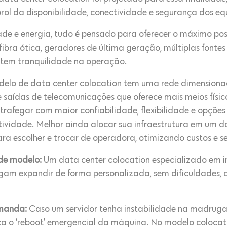
rol da disponibilidade, conectividade e segurança dos eq
de e energia, tudo é pensado para oferecer o máximo poss
ibra ótica, geradores de última geração, múltiplas fonte
tem tranquilidade na operação.
elo de data center colocation tem uma rede dimensionad
saídas de telecomunicações que oferece mais meios físico
trafegar com maior confiabilidade, flexibilidade e opções
ividade. Melhor ainda alocar sua infraestrutura em um dat
para escolher e trocar de operadora, otimizando custos e 
 de modelo:
Um data center colocation especializado em i
nsigam expandir de forma personalizada, sem dificuldade
emanda:
Caso um servidor tenha instabilidade na madruga
aça o ‘reboot’ emergencial da máquina. No modelo colocat