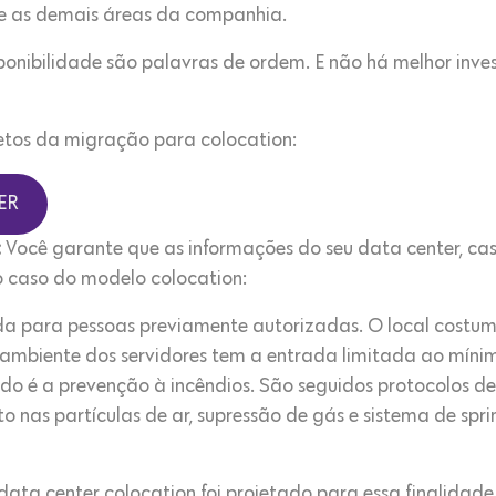
e as demais áreas da companhia.
ponibilidade são palavras de ordem. E não há melhor inv
retos da migração para colocation:
ER
:
Você garante que as informações do seu data center, caso 
no caso do modelo colocation:
da para pessoas previamente autorizadas. O local costuma
ambiente dos servidores tem a entrada limitada ao mínim
ado é a prevenção à incêndios. São seguidos protocolos d
 nas partículas de ar, supressão de gás e sistema de sprin
ata center colocation foi projetado para essa finalidade