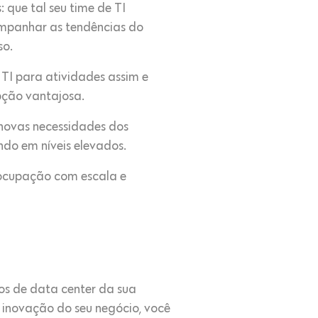
: que tal seu time de TI
ompanhar as tendências do
so.
 TI para atividades assim e
pção vantajosa.
 novas necessidades dos
ndo em níveis elevados.
reocupação com escala e
ços de data center da sua
e inovação do seu negócio, você