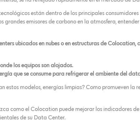
ntensa, se ha reflejado rápidamente en el mercado de Da
ecnológicos están dentro de los principales consumidore
los grandes emisores de carbono en la atmosfera, entender
nters ubicados en nubes o en estructuras de Colocation, c
onde los equipos son alojados.
ergía que se consume para refrigerar el ambiente del data
izan estos modelos, energías limpias? Como promueven la r
ozca como el Colocation puede mejorar los indicadores de 
entales de su Data Center.