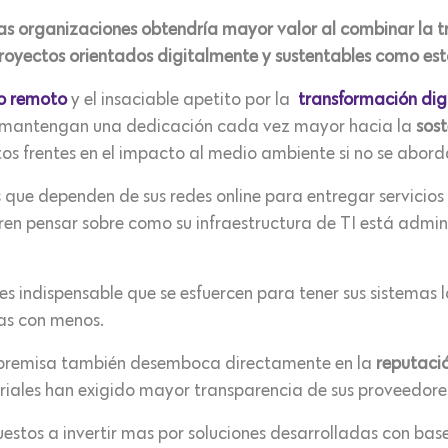
as organizaciones obtendría mayor valor al combinar la tr
proyectos orientados digitalmente y sustentables como es
o remoto
y el insaciable apetito por la
transformación dig
ra mantengan una dedicación cada vez mayor hacia la
sost
stos frentes en el impacto al medio ambiente si no se abor
s que dependen de sus redes online para entregar servicios
ren pensar sobre como su infraestructura de TI está admin
s indispensable que se esfuercen para tener sus sistemas lo
s con menos.
ta premisa también desemboca directamente en la
reputaci
iales han exigido mayor transparencia de sus proveedore
uestos a invertir mas por soluciones desarrolladas con bas