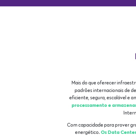
Mais do que oferecer infraest
padrões internacionais de d
eficiente, segura, escalável e
processamento e armazenam
Intern
Com capacidade para prover gra
energético.
Os Data Center