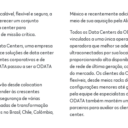
lável, flexível e segura, a
México e recentemente adicio
ferecer um conjunto
meio de sua aquisição pela A
a center para
Todos os Data Centers da ODA
e missão crítica.
vinculados a uma única opera
Data Centers, uma empresa
operadora que melhor se ade
ece soluções de data center
ultraconectados por sua loca
entes corporativos e de
proporcionando alta disponib
DATA passou a ser a ODATA
de rede de última geração, 
do mercado. Os clientes da 
flexíveis, desde meios racks 
vão desde colocation
configurações menores até g
ender às crescentes
pela equipe de especialista
 segurança de várias
ODATA também mantém um va
nadas de transformação
parceiros para auxiliar os c
 no Brasil, Chile, Colômbia,
center.