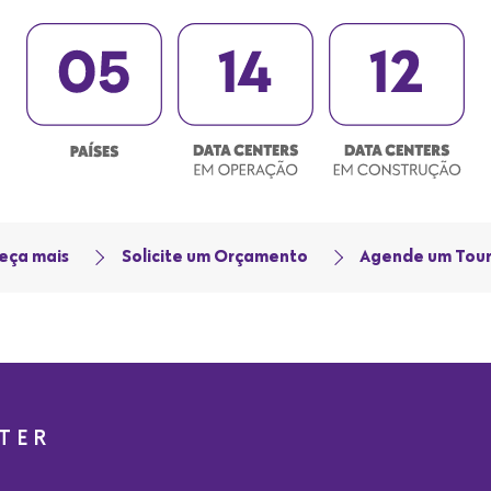
eça mais
Solicite um Orçamento
Agende um Tou
TER