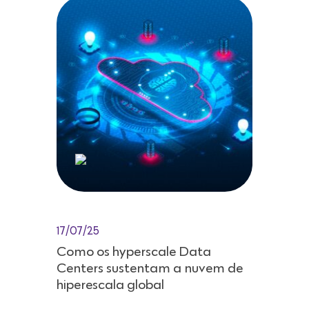
17/07/25
Como os hyperscale Data
Centers sustentam a nuvem de
hiperescala global
Na era da transformação digital
acelerada, empresas de todos os
setores enfrentam a necessidade de
processar volumes massivos de dados
com agilidade, disponibilidade e