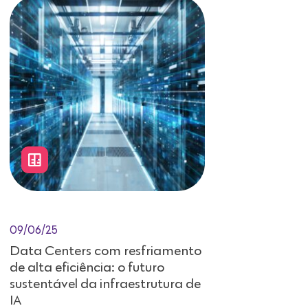
09/06/25
Data Centers com resfriamento
de alta eficiência: o futuro
sustentável da infraestrutura de
IA
A evolução da inteligência artificial,
especialmente no contexto da IA
generativa, está impulsionando a
demanda por estruturas de