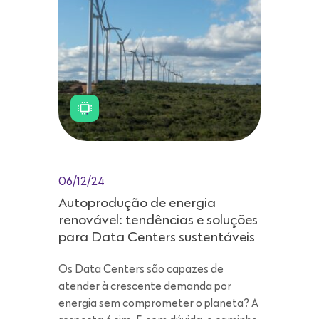
06/12/24
Autoprodução de energia
renovável: tendências e soluções
para Data Centers sustentáveis
Os Data Centers são capazes de
atender à crescente demanda por
energia sem comprometer o planeta? A
resposta é sim. E, sem dúvida, o caminho
está na transição para o consumo
proveniente de modelos mais
sustentáveis, como a autoprodução de
energia renovável. Esta é uma solução