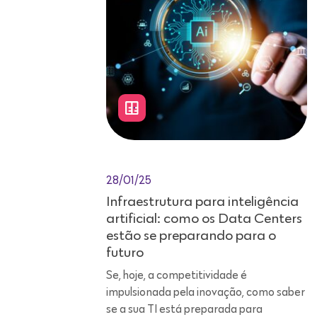
28/01/25
Infraestrutura para inteligência
artificial: como os Data Centers
estão se preparando para o
futuro
Se, hoje, a competitividade é
impulsionada pela inovação, como saber
se a sua TI está preparada para
sustentar o avanço exponencial das
novas tecnologias? No cenário
econômico atual, em que os dados são
vistos como a principal alavanca de
evolução digital, organizações de todos