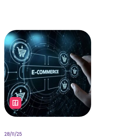
28/11/25
Como Data Centers
modernizados impulsionam o
desempenho do e-commerce
em datas de pico