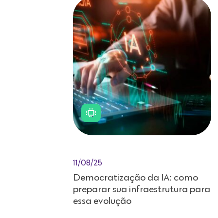
11/08/25
Democratização da IA: como
preparar sua infraestrutura para
essa evolução
A democratização da inteligência
artificial (IA) está redesenhando o
cenário tecnológico. O que antes era
privilégio dos gigantes do mercado já
está se tornando acessível a indivíduos e