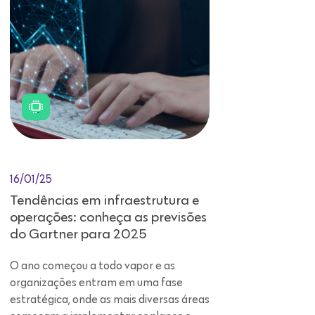
16/01/25
Tendências em infraestrutura e
operações: conheça as previsões
do Gartner para 2025
O ano começou a todo vapor e as
organizações entram em uma fase
estratégica, onde as mais diversas áreas
começam a implementar os planos e
orçamentos definidos para o período.
Mais especificamente no setor de
tecnologia da informação, sabe-se que
se manter atento às tendências em