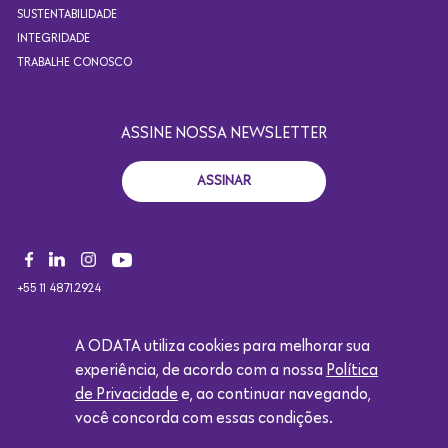
SUSTENTABILIDADE
INTEGRIDADE
TRABALHE CONOSCO
ASSINE NOSSA NEWSLETTER
ASSINAR
+55 11 4871.2924
CONTATO@ODATACOLOCATION.COM
A ODATA utiliza cookies para melhorar sua
experiência, de acordo com a nossa
Política
de Privacidade
e, ao continuar navegando,
Copyright 2021. Todos os direitos reservados. Design por
você concorda com essas condições.
Eólica.