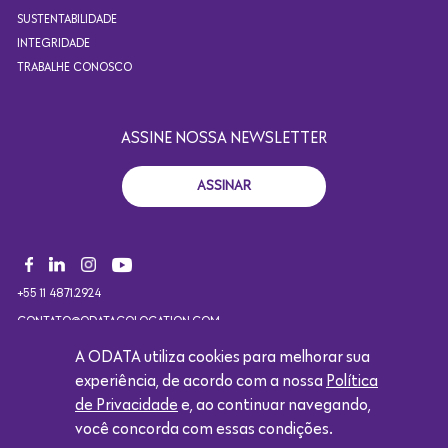
SUSTENTABILIDADE
INTEGRIDADE
TRABALHE CONOSCO
ASSINE NOSSA NEWSLETTER
ASSINAR
+55 11 4871.2924
CONTATO@ODATACOLOCATION.COM
A ODATA utiliza cookies para melhorar sua
experiência, de acordo com a nossa
Política
Copyright 2021. Todos os direitos reservados. Design por
de Privacidade
e, ao continuar navegando,
Eólica.
você concorda com essas condições.