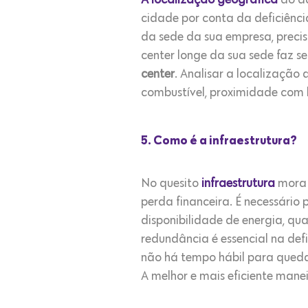
A localização geográfica
do da
cidade por conta da deficiênc
da sede da sua empresa, precis
center longe da sua sede faz se
center
. Analisar a localização
combustível, proximidade com 
5. Como é a infraestrutura?
No quesito
infraestrutura
mora u
perda financeira. É necessário 
disponibilidade de energia, qua
redundância é essencial na def
não há tempo hábil para queda
A melhor e mais eficiente manei