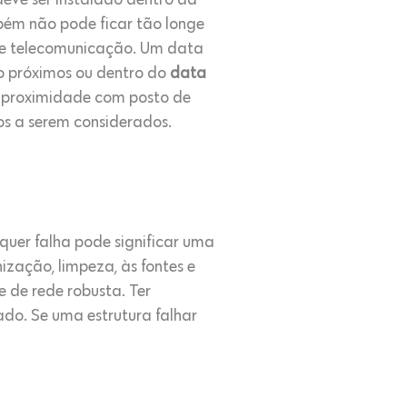
deve ser instalado dentro da
bém não pode ficar tão longe
a de telecomunicação. Um data
tão próximos ou dentro do
data
o, proximidade com posto de
s a serem considerados.
quer falha pode significar uma
ização, limpeza, às fontes e
e de rede robusta. Ter
cado. Se uma estrutura falhar