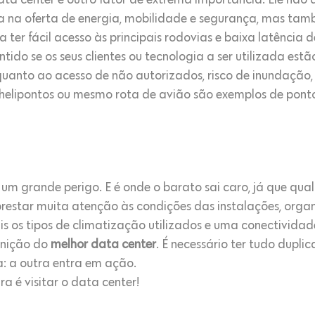
ta center é outro fator de extrema importância. Ele não 
ia na oferta de energia, mobilidade e segurança, mas tam
a ter fácil acesso às principais rodovias e baixa latênci
ntido se os seus clientes ou tecnologia a ser utilizada es
 quanto ao acesso de não autorizados, risco de inundaçã
helipontos ou mesmo rota de avião são exemplos de ponto
m grande perigo. E é onde o barato sai caro, já que qual
prestar muita atenção às condições das instalações, organ
is os tipos de climatização utilizados e uma conectividad
inição do
melhor data center
. É necessário ter tudo dupli
: a outra entra em ação.
ra é visitar o data center!