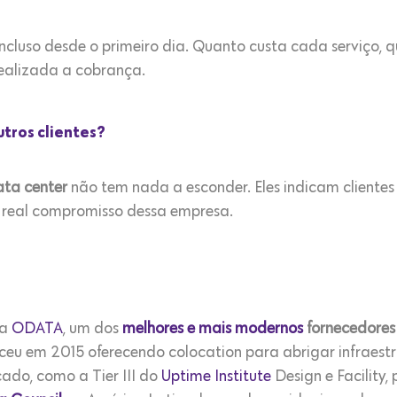
ncluso desde o primeiro dia. Quanto custa cada serviço, qu
realizada a cobrança.
utros clientes?
ata center
não tem nada a esconder. Eles indicam client
 o real compromisso dessa empresa.
da
ODATA
, um dos
melhores e mais modernos
fornecedores
ceu em 2015 oferecendo colocation para abrigar infraest
cado, como a Tier III do
Uptime Institute
Design e Facility,