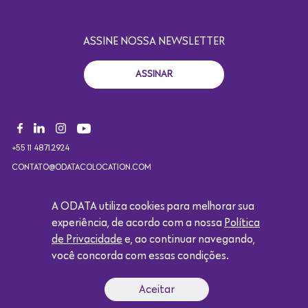
ASSINE NOSSA NEWSLETTER
ASSINAR
+55 11 4871.2924
CONTATO@ODATACOLOCATION.COM
A ODATA utiliza cookies para melhorar sua
Copyright 2021. Todos os direitos reservados. Design por
experiência, de acordo com a nossa
Política
Eólica.
de Privacidade
e, ao continuar navegando,
você concorda com essas condições.
Logótipo da Google
Aceitar