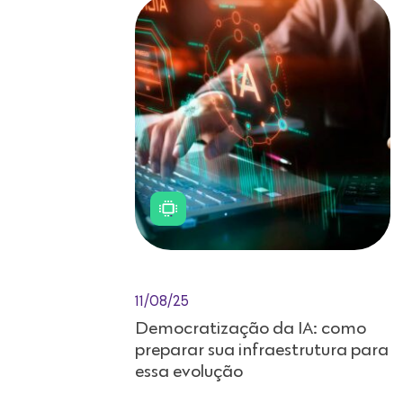
11/08/25
Democratização da IA: como
preparar sua infraestrutura para
essa evolução
A democratização da inteligência
artificial (IA) está redesenhando o
cenário tecnológico. O que antes era
privilégio dos gigantes do mercado já
está se tornando acessível a indivíduos e