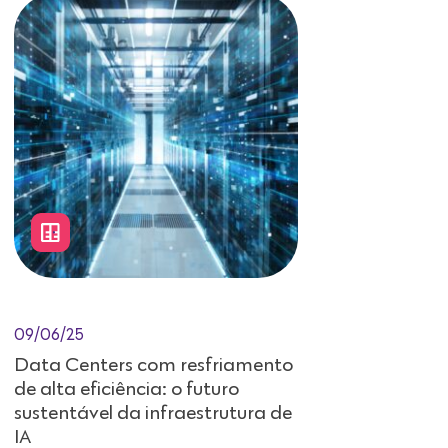
09/06/25
Data Centers com resfriamento
de alta eficiência: o futuro
sustentável da infraestrutura de
IA
A evolução da inteligência artificial,
especialmente no contexto da IA
generativa, está impulsionando a
demanda por estruturas de