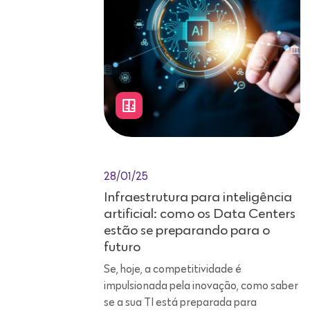
28/01/25
Infraestrutura para inteligência
artificial: como os Data Centers
estão se preparando para o
futuro
Se, hoje, a competitividade é
impulsionada pela inovação, como saber
se a sua TI está preparada para
sustentar o avanço exponencial das
novas tecnologias? No cenário
econômico atual, em que os dados são
vistos como a principal alavanca de
evolução digital, organizações de todos