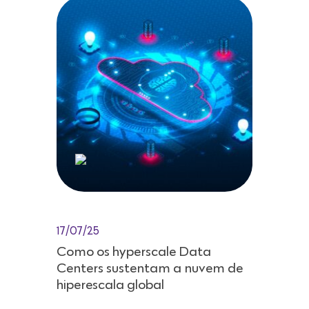
17/07/25
Como os hyperscale Data
Centers sustentam a nuvem de
hiperescala global
Na era da transformação digital
acelerada, empresas de todos os
setores enfrentam a necessidade de
processar volumes massivos de dados
com agilidade, disponibilidade e