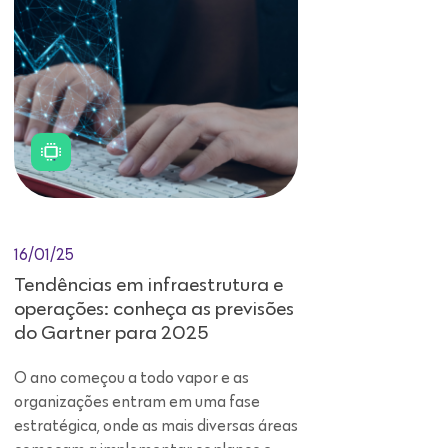
16/01/25
Tendências em infraestrutura e
operações: conheça as previsões
do Gartner para 2025
O ano começou a todo vapor e as
organizações entram em uma fase
estratégica, onde as mais diversas áreas
começam a implementar os planos e
orçamentos definidos para o período.
Mais especificamente no setor de
tecnologia da informação, sabe-se que
se manter atento às tendências em