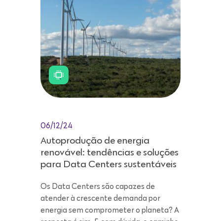
06/12/24
Autoprodução de energia
renovável: tendências e soluções
para Data Centers sustentáveis
Os Data Centers são capazes de
atender à crescente demanda por
energia sem comprometer o planeta? A
resposta é sim. E, sem dúvida, o caminho
está na transição para o consumo
proveniente de modelos mais
sustentáveis, como a autoprodução de
energia renovável. Esta é uma solução