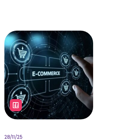
28/11/25
Como Data Centers
modernizados impulsionam o
desempenho do e-commerce
em datas de pico