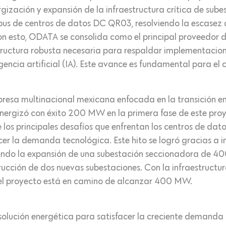
gización y expansión de la infraestructura crítica de subes
us de centros de datos DC QR03, resolviendo la escasez 
n esto, ODATA se consolida como el principal proveedor d
estructura robusta necesaria para respaldar implementacio
gencia artificial (IA). Este avance es fundamental para el
esa multinacional mexicana enfocada en la transición ene
ergizó con éxito 200 MW en la primera fase de este proye
 los principales desafíos que enfrentan los centros de dato
cer la demanda tecnológica. Este hito se logró gracias a in
yendo la expansión de una subestación seccionadora de 400
trucción de dos nuevas subestaciones. Con la infraestructu
el proyecto está en camino de alcanzar 400 MW.
olución energética para satisfacer la creciente demanda d