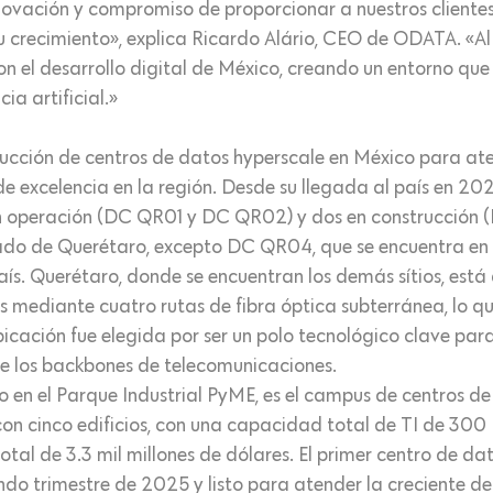
novación y compromiso de proporcionar a nuestros clientes
u crecimiento», explica Ricardo Alário, CEO de ODATA. «Al
 el desarrollo digital de México, creando un entorno que 
ia artificial.»
rucción de centros de datos hyperscale en México para a
a de excelencia en la región. Desde su llegada al país en 
en operación (DC QR01 y DC QR02) y dos en construcció
tado de Querétaro, excepto DC QR04, que se encuentra e
país. Querétaro, donde se encuentran los demás sítios, est
 mediante cuatro rutas de fibra óptica subterránea, lo qu
 ubicación fue elegida por ser un polo tecnológico clave para
e los backbones de telecomunicaciones.
en el Parque Industrial PyME, es el campus de centros d
on cinco edificios, con una capacidad total de TI de 300
otal de 3.3 mil millones de dólares. El primer centro de 
undo trimestre de 2025 y listo para atender la creciente 