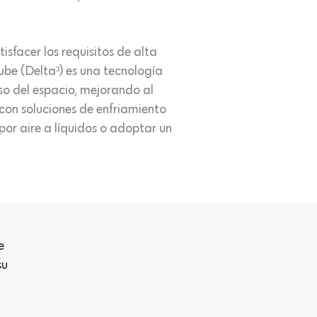
sfacer los requisitos de alta
ube (Delta³) es una tecnología
so del espacio, mejorando al
con soluciones de enfriamiento
 por aire a líquidos o adoptar un
e
su