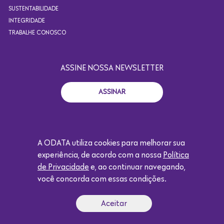
SUSTENTABILIDADE
INTEGRIDADE
TRABALHE CONOSCO
ASSINE NOSSA NEWSLETTER
ASSINAR
A ODATA utiliza cookies para melhorar sua
+55 11 4871.2924
experiência, de acordo com a nossa
Política
CONTATO@ODATACOLOCATION.COM
de Privacidade
e, ao continuar navegando,
você concorda com essas condições.
Copyright 2021. Todos os direitos reservados. Design por
Aceitar
Eólica.