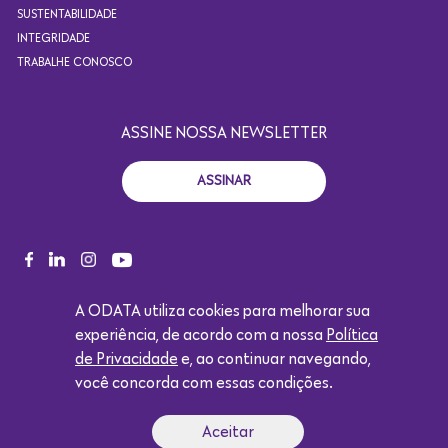
SUSTENTABILIDADE
INTEGRIDADE
TRABALHE CONOSCO
ASSINE NOSSA NEWSLETTER
ASSINAR
+55 11 4871.2924
A ODATA utiliza cookies para melhorar sua
CONTATO@ODATACOLOCATION.COM
experiência, de acordo com a nossa
Política
de Privacidade
e, ao continuar navegando,
você concorda com essas condições.
Copyright 2021. Todos os direitos reservados. Design por
Eólica.
Aceitar