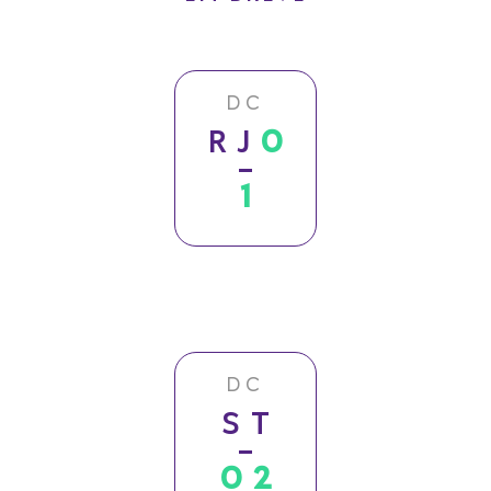
DC
RJ
0
1
DC
ST
02