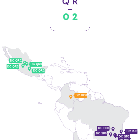
QR
02