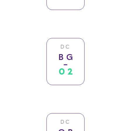
DC
BG
02
DC